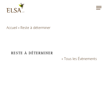
Skip
Menu
to
main
content
Accueil
»
Reste à déterminer
RESTE À DÉTERMINER
« Tous les Évènements