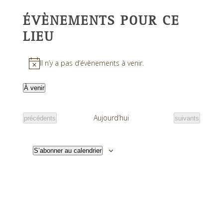
ÉVÈNEMENTS POUR CE
LIEU
Il n’y a pas d’évènements à venir.
Notice
À venir
Sélectionnez
une
Aujourd’hui
Évènements
Évènements
précédents
suivants
date.
S’abonner au calendrier