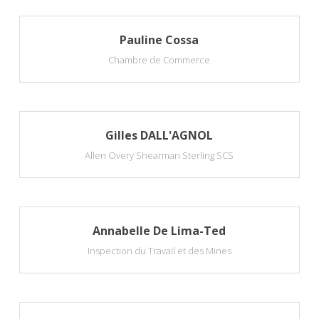
Pauline Cossa
Chambre de Commerce
Gilles DALL'AGNOL
Allen Overy Shearman Sterling SCS
Annabelle De Lima-Ted
Inspection du Travail et des Mines