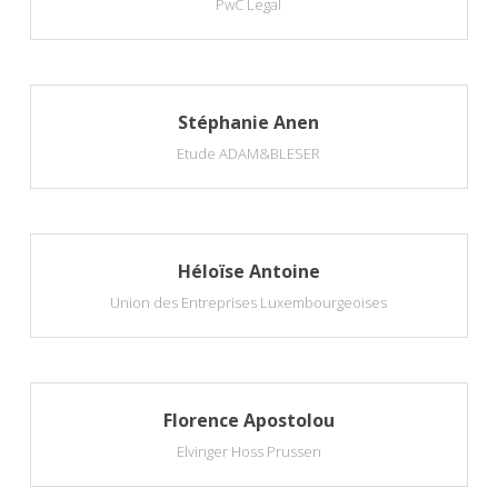
PwC Legal
Stéphanie Anen
Etude ADAM&BLESER
Héloïse Antoine
Union des Entreprises Luxembourgeoises
Florence Apostolou
Elvinger Hoss Prussen