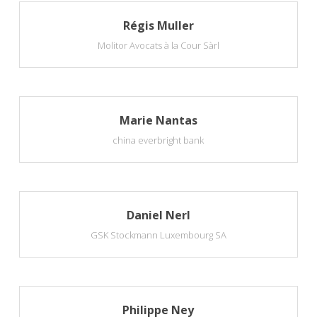
Régis Muller
Molitor Avocats à la Cour Sàrl
Marie Nantas
china everbright bank
Daniel Nerl
GSK Stockmann Luxembourg SA
Philippe Ney