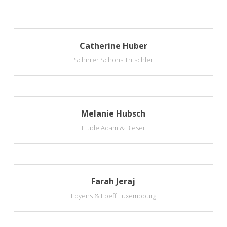
Catherine Huber
Schirrer Schons Tritschler
Melanie Hubsch
Etude Adam & Bleser
Farah Jeraj
Loyens & Loeff Luxembourg