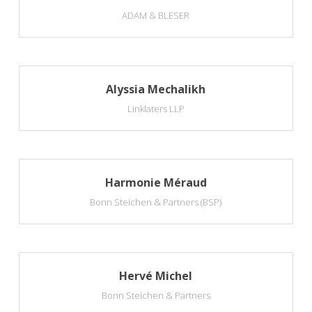
ADAM & BLESER
Alyssia Mechalikh
Linklaters LLP
Harmonie Méraud
Bonn Steichen & Partners (BSP)
Hervé Michel
Bonn Steichen & Partners