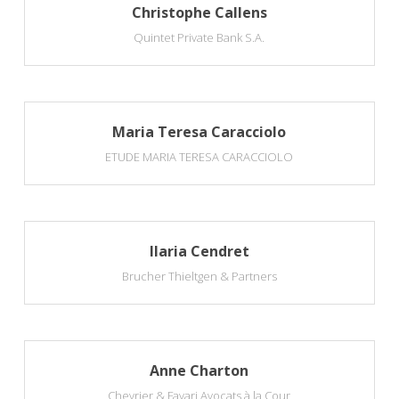
Christophe Callens
Quintet Private Bank S.A.
Maria Teresa Caracciolo
ETUDE MARIA TERESA CARACCIOLO
Ilaria Cendret
Brucher Thieltgen & Partners
Anne Charton
Chevrier & Favari Avocats à la Cour