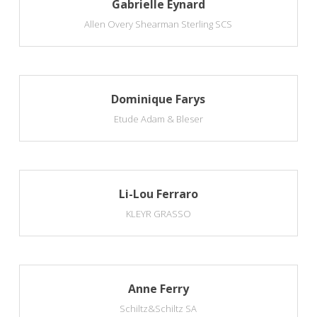
Gabrielle Eynard
Allen Overy Shearman Sterling SCS
Dominique Farys
Etude Adam & Bleser
Li-Lou Ferraro
KLEYR GRASSO
Anne Ferry
Schiltz&Schiltz SA