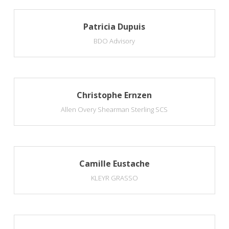
Patricia Dupuis
BDO Advisory
Christophe Ernzen
Allen Overy Shearman Sterling SCS
Camille Eustache
KLEYR GRASSO