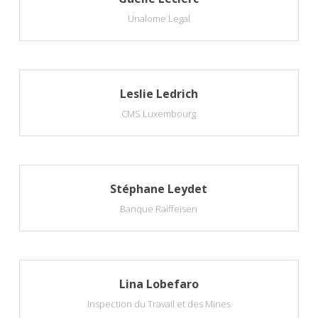
Unalome Legal
Leslie Ledrich
CMS Luxembourg
Stéphane Leydet
Banque Raiffeisen
Lina Lobefaro
Inspection du Travail et des Mines