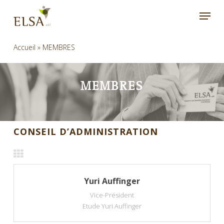
Skip
Menu
to
main
content
Accueil
»
MEMBRES
MEMBRES
CONSEIL D’ADMINISTRATION
Yuri Auffinger
Vice-Président
Etude Yuri Auffinger