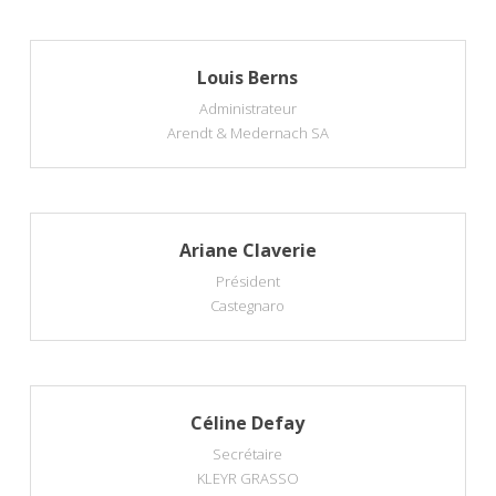
Louis Berns
Administrateur
Arendt & Medernach SA
Ariane Claverie
Président
Castegnaro
Céline Defay
Secrétaire
KLEYR GRASSO