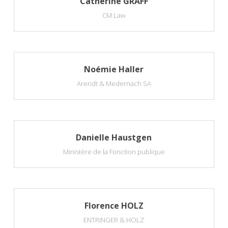
Catherine GRAFF
CM Law
Noémie Haller
Arendt & Medernach SA
Danielle Haustgen
Ministère de la Fonction publique
Florence HOLZ
ENTRINGER & HOLZ