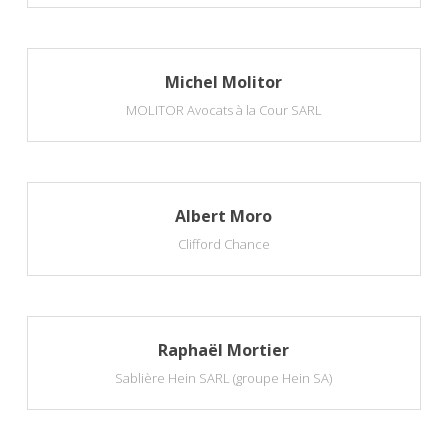
Michel Molitor
MOLITOR Avocats à la Cour SARL
Albert Moro
Clifford Chance
Raphaël Mortier
Sablière Hein SARL (groupe Hein SA)