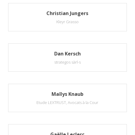
Christian Jungers
Kleyr Grasso
Dan Kersch
strategos sàrl-s
Maïlys Knaub
Etude LEXTRUST, Avocats à la Cour
Gaëlle Leclerc