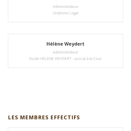
Administrateur
Unalome Legal
Hélène Weydert
Administrateur
Etude HELENE WEYDERT - avocat à la Cour
LES MEMBRES EFFECTIFS