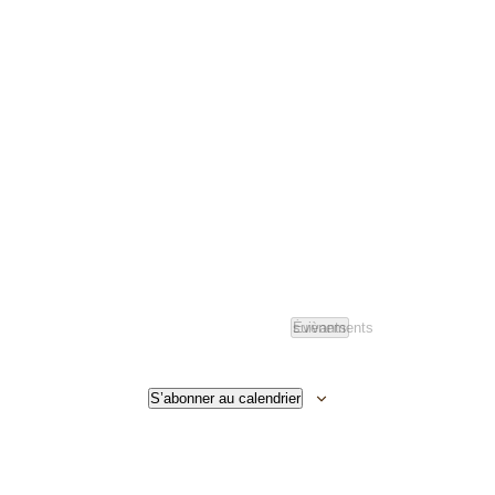
Évènements
suivants
S’abonner au calendrier