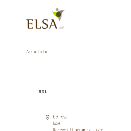
Skip
to
main
content
Accueil
»
bdl
BDL
Adresse
bd royal
luxe
,
Recevoir l’Itinéraire à suivre