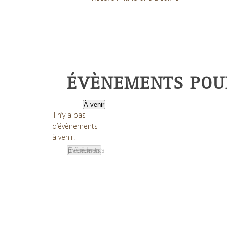
ÉVÈNEMENTS POUR
À venir
Sélectionnez
Il n’y a pas
une
d’évènements
Notice
date.
à venir.
Évènements
précédents