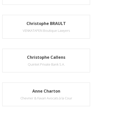
Christophe BRAULT
VENKATAPEN Boutique Lawyers
Christophe Callens
Quintet Private Bank S.A.
Anne Charton
Chevrier & Favari Avocats à la Cour