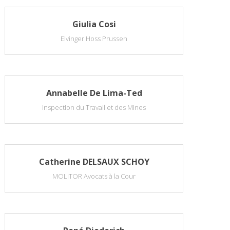
Giulia Cosi
Elvinger Hoss Prussen
Annabelle De Lima-Ted
Inspection du Travail et des Mines
Catherine DELSAUX SCHOY
MOLITOR Avocats à la Cour