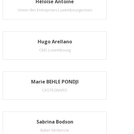
Héloïse Antoine
Union des Entreprises Luxembourgeoises
Hugo Arellano
CMS Luxembourg
Marie BEHLE PONDJI
CASTEGNARO
Sabrina Bodson
Baker McKenzie