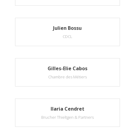
Julien Bossu
CDCL
Gilles-Elie Cabos
Chambre des Métiers
Ilaria Cendret
Brucher Thieltgen & Partners