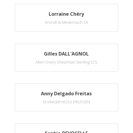
Lorraine Chéry
Arendt & Medernach SA
Gilles DALL'AGNOL
Allen Overy Shearman Sterling SCS
Anny Delgado Freitas
ELVINGER HOSS PRUSSEN