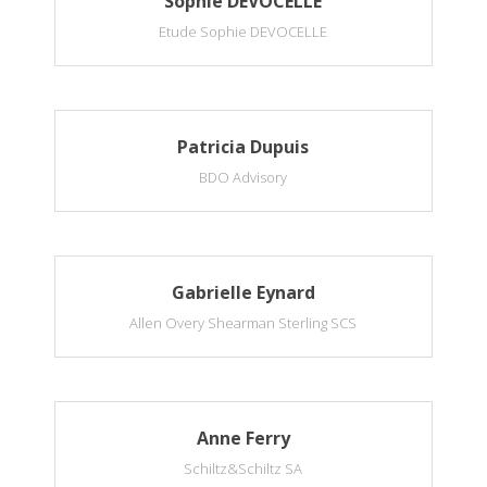
Sophie DEVOCELLE
Etude Sophie DEVOCELLE
Patricia Dupuis
BDO Advisory
Gabrielle Eynard
Allen Overy Shearman Sterling SCS
Anne Ferry
Schiltz&Schiltz SA