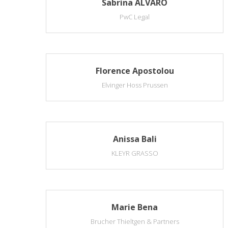
Sabrina ALVARO
PwC Legal
Florence Apostolou
Elvinger Hoss Prussen
Anissa Bali
KLEYR GRASSO
Marie Bena
Brucher Thieltgen & Partners