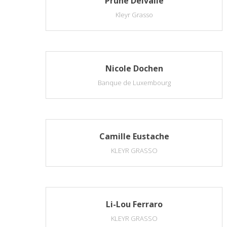
Prune Delvalle
Kleyr Grasso
Nicole Dochen
Banque de Luxembourg
Camille Eustache
KLEYR GRASSO
Li-Lou Ferraro
KLEYR GRASSO