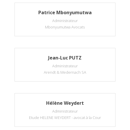
Patrice Mbonyumutwa
Administrateur
Mbonyumutwa Avocats
Jean-Luc PUTZ
Administrateur
Arendt & Medernach SA
Hélène Weydert
Administrateur
Etude HELENE WEYDERT - avocat à la Cour