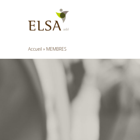
Skip
to
main
content
Accueil
»
MEMBRES