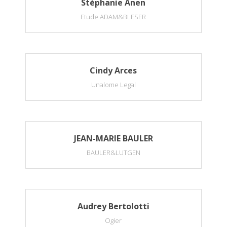
Stéphanie Anen
Etude ADAM&BLESER
Cindy Arces
Unalome Legal
JEAN-MARIE BAULER
BAULER&LUTGEN
Audrey Bertolotti
Ogier