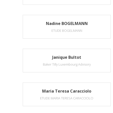
Nadine BOGELMANN
ETUDE BOGELMANN
Janique Bultot
Baker Tilly Luxembourg Advisory
Maria Teresa Caracciolo
ETUDE MARIA TERESA CARACCIOLO