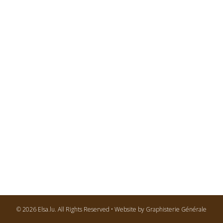
© 2026 Elsa.lu. All Rights Reserved • Website by Graphisterie Générale