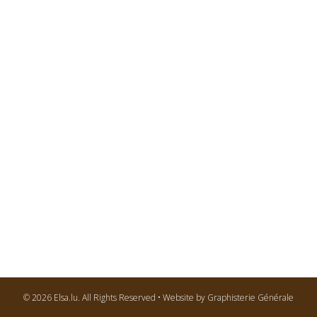
© 2026 Elsa.lu. All Rights Reserved • Website by Graphisterie Générale