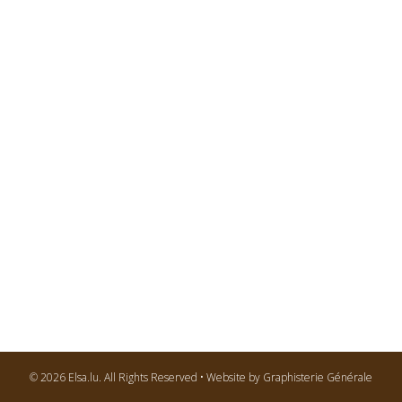
© 2026 Elsa.lu. All Rights Reserved • Website by Graphisterie Générale