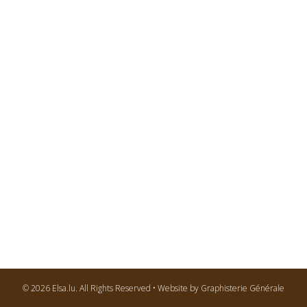
© 2026 Elsa.lu. All Rights Reserved • Website by Graphisterie Générale