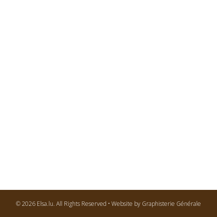
© 2026 Elsa.lu. All Rights Reserved • Website by Graphisterie Générale