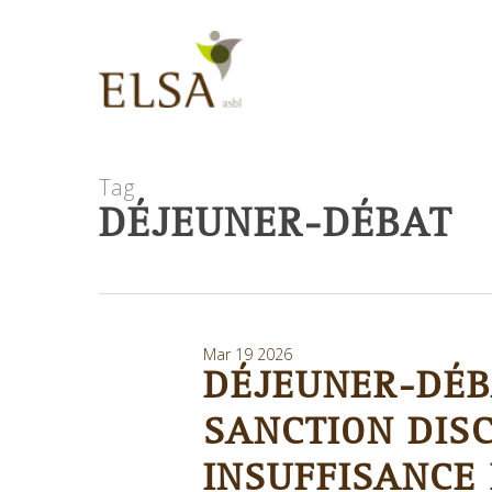
Skip
to
main
content
Tag
DÉJEUNER-DÉBAT
Mar
19
2026
DÉJEUNER-DÉBA
SANCTION DISC
INSUFFISANCE